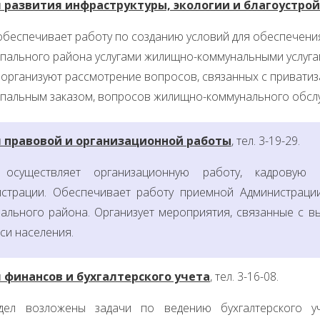
 развития инфраструктуры, экологии и благоустро
обеспечивает работу по созданию условий для обеспечени
пального района услугами жилищно-коммунальными услуга
 организуют рассмотрение вопросов, связанных с привати
пальным заказом, вопросов жилищно-коммунального обслу
 правовой и организационной работы
, тел. 3-19-29.
 осуществляет организационную работу, кадровую
страции. Обеспечивает работу приемной Администраци
ального района. Организует мероприятия, связанные с в
си населения.
 финансов и бухгалтерского учета
, тел. 3-16-08.
дел возложены задачи по ведению бухгалтерского уч