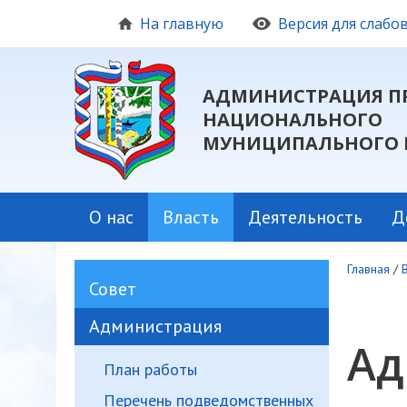
На главную
Версия для слаб
АДМИНИСТРАЦИЯ П
НАЦИОНАЛЬНОГО
МУНИЦИПАЛЬНОГО 
О нас
Власть
Деятельность
Д
Главная
/
Совет
Администрация
Ад
План работы
Перечень подведомственных