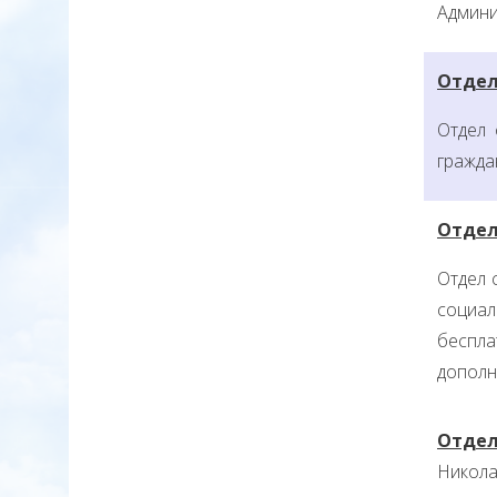
Админи
Отдел
Отдел 
гражда
Отдел
Отдел 
социа
беспла
дополн
Отдел
Николае