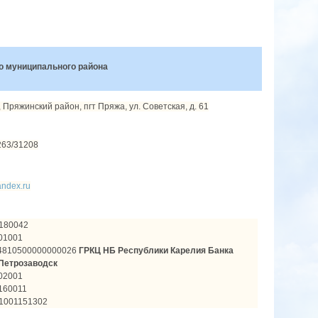
о муниципального района
 Пряжинский район, пгт Пряжа, ул. Советская, д. 61
263/31208
ndex.ru
180042
01001
4810500000000026
ГРКЦ НБ Республики Карелия Банка
 Петрозаводск
02001
160011
1001151302