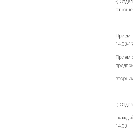
-) Отде
отноше
Прием ю
14:00-17
Прием ф
предпр
вторник 
-) Отде
- кажды
14.00