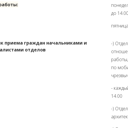
работы:
понедел
до 14.0
пятница:
к приема граждан начальниками и
-) Отде
алистами отделов
отношен
работы,
по моб
чрезвы
- кажды
14.00
-) Отде
архитек