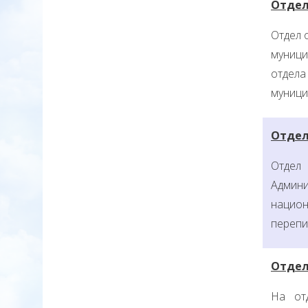
Отдел
Отдел 
муници
отдела
муници
Отдел
Отдел
Админи
национ
перепи
Отдел
На от