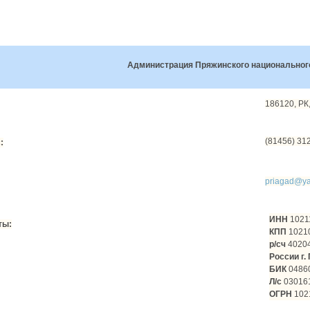
Администрация Пряжинского национальног
186120, РК,
(81456) 31
:
priagad@ya
11
ИНН
1021
ты:
КПП
1021
р/сч
4020
России г.
БИК
0486
Л/с
03016
ОГРН
102