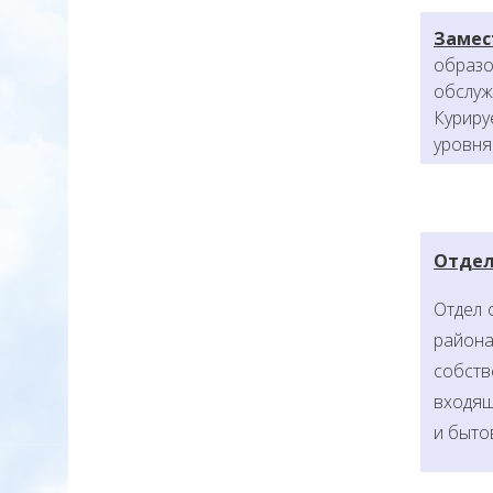
Замес
образо
обслуж
Куриру
уровня
Отдел
Отдел 
район
собств
входящ
и быто